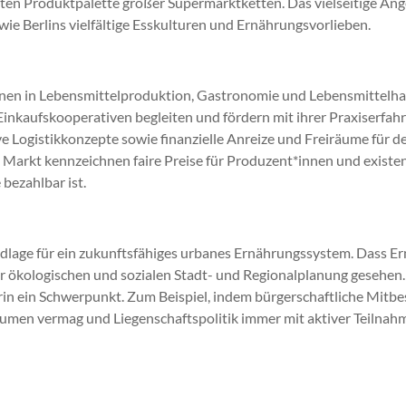
erten Produktpalette großer Supermarktketten. Das vielseitige A
 wie Berlins vielfältige Esskulturen und Ernährungsvorlieben.
ionen in Lebensmittelproduktion, Gastronomie und Lebensmittelhan
nkaufskooperativen begleiten und fördern mit ihrer Praxiserfahr
 Logistikkonzepte sowie finanzielle Anreize und Freiräume für d
arkt kennzeichnen faire Preise für Produzent*innen und existen
 bezahlbar ist.
ndlage für ein zukunftsfähiges urbanes Ernährungssystem. Dass E
ner ökologischen und sozialen Stadt- und Regionalplanung gesehen
arin ein Schwerpunkt. Zum Beispiel, indem bürgerschaftliche Mit
äumen vermag und Liegenschaftspolitik immer mit aktiver Teiln