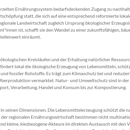
wurzelten Ernährungssystem bedarfsdeckenden Zugang zu nachhalt
schöpfung statt, die sich auf eine entsprechend reformierte loka
 regionale Landwirtschaft zugleich Ursprung ökologischer Erzeugn
*innen ist, schafft sie den Wandel zu einer zukunfts­fähigen, bäu
tellenwert einräumt.
ökologischen Kreisläufen und der Erhaltung natürlicher Ressource
 fördert lokal die ökologische Erzeugung von Lebensmitteln, sch
 und fossiler Rohstoffe. Es trägt zum Klimaschutz bei und reduz
e Überproduktion vermarktet. Natur- und Umweltschutz sind in d
port, Verarbeitung, Handel und Konsum bis zur Kompostierung.
g in seinen Dimensionen. Die Lebensmittelerzeugung schützt die na
In der regionalen Ernährungswirtschaft bestimmen nicht multinat
 kleine, kiezbezogene Akteure im direkten Austausch mit den Verb