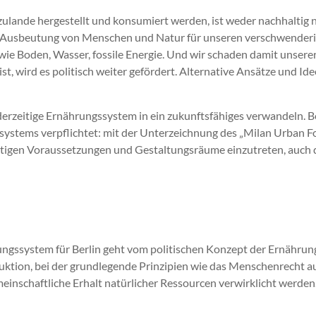
erzulande hergestellt und konsumiert werden, ist weder nachhalti
 Ausbeutung von Menschen und Natur für unseren verschwenderisc
wie Boden, Wasser, fossile Energie. Und wir schaden damit unse
 ist, wird es politisch weiter gefördert. Alternative Ansätze und 
rzeitige Ernährungssystem in ein zukunftsfähiges verwandeln. Berl
ystems verpflichtet: mit der Unterzeichnung des „Milan Urban Foo
ötigen Voraussetzungen und Gestaltungsräume einzutreten, auch 
rungssystem für Berlin geht vom politischen Konzept der Ernährun
tion, bei der grundlegende Prinzipien wie das Menschenrecht auf
inschaftliche Erhalt natürlicher Ressourcen verwirklicht werden