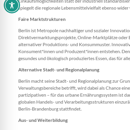
Einkaufsmöglichkeiten statt der industriell standardisi
spiegelt die regionale Lebensmittelvielfalt ebenso wider
Faire Marktstrukturen
Berlin ist Metropole nachhaltiger und sozialer Innovat
Direktvermarktungsprojekte, Online-Marktplätze oder Ei
alternativer Produktions- und Konsummuster. Innovative
Konsument*innen und Produzent*innen entstehen. Den M
gesundes und ökologisch produziertes Essen, das für alle
Alternative Stadt- und Regionalplanung
Berlin macht seine Stadt- und Regionalplanung zur Gru
Verwaltungsbereiche betrifft, wird dabei als Chance ei
partizipativen – für das urbane Ernährungssystem ist d
globalen Handels- und Verarbeitungsstrukturen einzur
Berlin-Brandenburg stattfindet.
Aus- und Weiterbildung