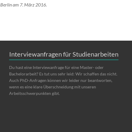
 Berlin am 7. März 2016.
Interviewanfragen für Studienarbeiten
Du hast eine Interviewanfrage für eine Master- oder
Bachelorarbeit? Es tut uns sehr leid: Wir schaffen das nicht.
Auch PhD-Anfragen können wir leider nur beantworten,
wenn es eine klare Überschneidung mit unseren
Arbeitsschwerpunkten gibt.