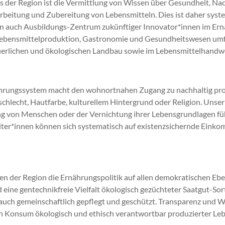
 der Region ist die Vermittlung von Wissen über Gesundheit, Nac
beitung und Zubereitung von Lebensmitteln. Dies ist daher syste
in auch Ausbildungs-­Zentrum zukünftiger Innovator*innen im Ernä
Lebensmittelproduktion, Gastronomie und Gesundheitswesen umfa
erlichen und ökologischen Landbau sowie im Lebensmittelhandw
nährungssystem macht den wohnortnahen Zugang zu nachhaltig pro
lecht, Hautfarbe, kulturellem Hintergrund oder Religion. Unser 
ung von Menschen oder der Vernichtung ihrer Lebensgrundlagen f
er*innen können sich systematisch auf existenzsichernde Einko
en der Region die Ernährungspolitik auf allen demokratischen E
 eine gentechnikfreie Vielfalt ökologisch gezüchteter Saatgut-Sor
ch gemeinschaftlich gepflegt und geschützt. Transparenz und Wah
n Konsum ökologisch und ethisch verantwortbar produzierter Leb